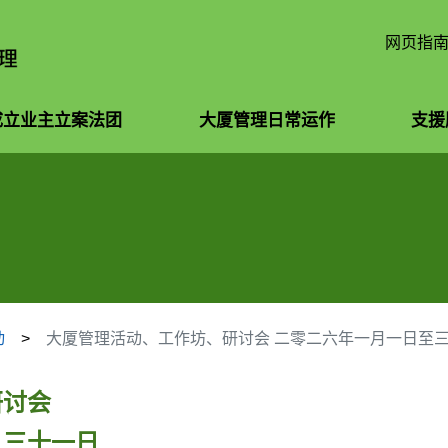
跳
至
网页指
主
要
内
成立业主立案法团
大厦管理日常运作
支援
容
动
大厦管理活动、工作坊、研讨会 二零二六年一月一日至
研讨会
月三十一日