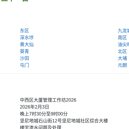
东区
九龙
深水埗
南区
黄大仙
油尖
葵青
北区
沙田
大埔
屯门
元朗
中西区大厦管理工作坊2026
2026年2月3日
晚上7时30分至9时00分
坚尼地城石山街12号坚尼地城社区综合大楼
楼宇渗水问题及处理